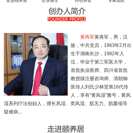
走进颐养居
企业领导
特色养老
专家团队
领导关怀
员工风采
收费标准
黄再军
黄再军，男，汉
族，中共党员，1963年2月出
联系我们
生于湖南长沙，1982年入
伍，毕业于第三军医大学，
首批执业医师、四川省首批
教授级注册咨询师、清朝御
医传人刘氏少林堂第16代传
人，享有“黄风湿”雅号，黄风
湿系列疗法创始人，擅长风湿、类风湿、肌无力、肌萎缩等
疑难病...