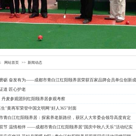
：
网站首页
>>
新闻动态
磨砺 奋发有为——成都市青白江红阳颐养居荣获百家品牌会员单位创新
证道 匠心护老
: 丹麦参观团到红阳颐养居参观考察
医生"黄再军荣登中国文明网“好人365”封面
市青白江红阳颐养居：探索养老新路径，获区人大常委会领导高度肯定
双节 温情相伴 ——成都市青白江红阳颐养居“国庆中秋八天乐”活动纪实