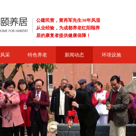
公建民营，黄再军先生30年风湿
从业经验，为成都养老红阳颐养
居的康复者提供健康保障！
导风采
特色养老
新闻动态
环境设施